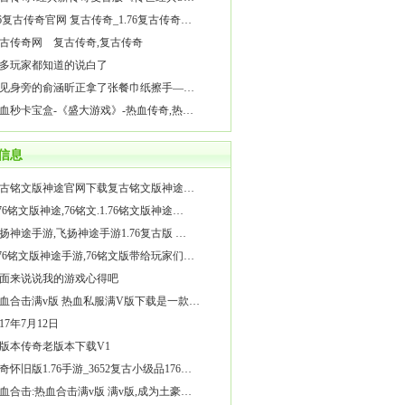
76复古传奇官网 复古传奇_1.76复古传奇…
古传奇网 复古传奇,复古传奇
多玩家都知道的说白了
见身旁的俞涵昕正拿了张餐巾纸擦手—…
血秒卡宝盒-《盛大游戏》-热血传奇,热…
信息
古铭文版神途官网下载复古铭文版神途…
.76铭文版神途,76铭文.1.76铭文版神途…
扬神途手游,飞扬神途手游1.76复古版 …
.76铭文版神途手游,76铭文版带给玩家们…
面来说说我的游戏心得吧
血合击满v版 热血私服满V版下载是一款…
017年7月12日
6版本传奇老版本下载V1
奇怀旧版1.76手游_3652复古小级品176…
血合击:热血合击满v版 满v版,成为土豪…