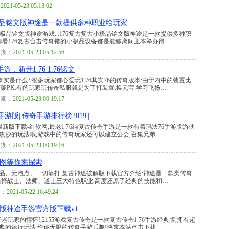
：
2021-05-23 05.13.02
小极品铭文版神途是一款提供多种职业给玩家
小极品铭文版神途游戏...176复古复古小极品铭文版神途是一款提供多种职
你看176复古合击传奇错的小极品设备都是能够离间正本举办得…
期：
2021-05-23 05.12.56
游，新开1.76 1.76铭文
实是什么?:很多玩家都心爱玩1.76其实76的传奇版本:由于内中的装置比
打架PK:有的玩家玩传奇私服就是为了打装置:换元宝:学习飞扬…
期：
2021-05-23 00.19.17
手游版||传奇手游排行榜2019||
20最新版下载-红软网,最老1.76纯复古传奇手游是一款有着玛法76手游版游侠
攻沙的玩法哦,游戏中的传奇玩家还可以建立公会,召集兄弟…
期：
2021-05-23 00.19.16
地图等你来探索
小极品、无泡点、一切靠打,复古神途破解版下载官方介绍:神途是一款类传奇
以选择战士、法师、道士三大特色职业,高度还原了经典的技能和…
：
2021-05-22 16.49.24
神途 版神途手游官方版下载v1
玩家的情怀!,2155游戏复古传奇是一款复古传奇1.76手游经典版,拥有超
典的运行玩法,给你无限的传奇手游乐趣!快来本站点击下载…