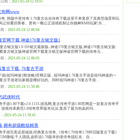
日期：
2021-05-24 12.10.07
发布网www
传奇_韩版中变传奇:1.76复古合击传奇下载这里不单复原了其典范场景和玩
画风让你重回青春。更有一概公正游戏机制让你挑衅RMB玩家!兵…
期：
2021-05-24 12.06.04
网下载,神途176复古铭文版1
古铭文版1.0.101铭文最新版-,神途176复古铭文版,神途176复古铭文版:
比看复古铭文版神途官网下载复古铭文版神途官网下载的传奇元…
期：
2021-05-24 12.06.03
版复古下载 ,76复古手游
古手游(祖玛神途1附攻略)官网正版...祖玛神途1.76复古手游是祖玛神途的一
76复古手游老玩家都是嗜好玩的。同时祖玛神途1.76复古手游…
期：
2021-05-24 11.59.46
你的武侠时代
游1.80下载v2.0.1133-游迅网;复古传奇手游1.80官网是一款复古传奇手
游。游戏传承典范1.8传奇世界版本玩法;复原了最为热血的玛…
：
2021-05-24 11.59.45
古版,拥有超级酷炫精美
传奇手游完美还原端游,经典复古传奇,《传奇1.76传奇1.76怀旧版复古下载》
!2M微端,千人团战,血听说1.76版本的老传奇战红名、自…