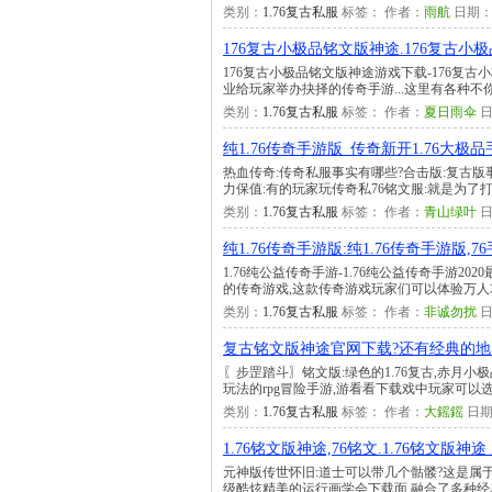
类别：
1.76复古私服
标签： 作者：
雨航
日期
176复古小极品铭文版神途.176复古
176复古小极品铭文版神途游戏下载-176复古
业给玩家举办抉择的传奇手游...这里有各种不
类别：
1.76复古私服
标签： 作者：
夏日雨伞
日
纯1.76传奇手游版_传奇新开1.76大极品手
热血传奇:传奇私服事实有哪些?合击版:复古版事
力保值:有的玩家玩传奇私76铭文服:就是为了
类别：
1.76复古私服
标签： 作者：
青山绿叶
日
纯1.76传奇手游版:纯1.76传奇手游版,76
1.76纯公益传奇手游-1.76纯公益传奇手游20
的传奇游戏,这款传奇游戏玩家们可以体验万人
类别：
1.76复古私服
标签： 作者：
非诚勿扰
日
复古铭文版神途官网下载?还有经典的
〖步罡踏斗〗铭文版:绿色的1.76复古,赤月
玩法的rpg冒险手游,游看看下载戏中玩家可
类别：
1.76复古私服
标签： 作者：
大鎐鎐
日期
1.76铭文版神途,76铭文.1.76铭文版
元神版传世怀旧:道士可以带几个骷髅?这是属于老
级酷炫精美的运行画学会下载面,融合了多种经