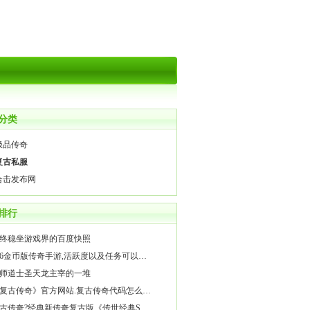
分类
6极品传奇
6复古私服
6合击发布网
排行
终稳坐游戏界的百度快照
76金币版传奇手游,活跃度以及任务可以…
师道士圣天龙主宰的一堆
复古传奇》官方网站.复古传奇代码怎么…
古传奇?经典新传奇复古版《传世经典S…