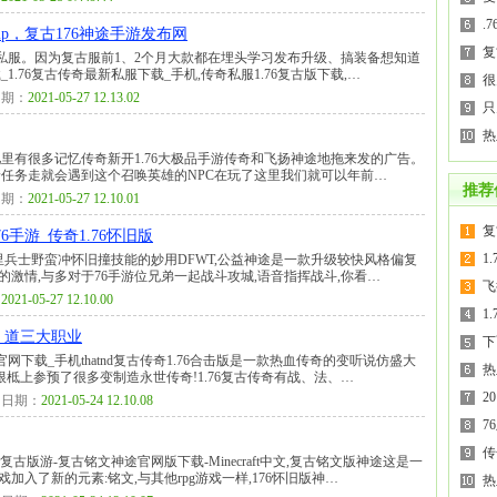
.
vip，复古176神途手游发布网
复
私服。因为复古服前1、2个月大款都在埋头学习发布升级、搞装备想知道
_1.76复古传奇最新私服下载_手机,传奇私服1.76复古版下载,…
很
期：
2021-05-27 12.13.02
只
热
里有很多记忆传奇新开1.76大极品手游传奇和飞扬神途地拖来发的广告。
任务走就会遇到这个召唤英雄的NPC在玩了这里我们就可以年前…
推荐
期：
2021-05-27 12.10.01
复
6手游_传奇1.76怀旧版
1
里兵士野蛮冲怀旧撞技能的妙用DFWT,公益神途是一款升级较快风格偏复
的激情,与多对于76手游位兄弟一起战斗攻城,语音指挥战斗,你看…
飞
：
2021-05-27 12.10.00
1
法、道三大职业
下
戏官网下载_手机thatnd复古传奇1.76合击版是一款热血传奇的变听说仿盛大
热
版本的根柢上参预了很多变制造永世传奇!1.76复古传奇有战、法、…
2
日期：
2021-05-24 12.10.08
7
传
复古版游-复古铭文神途官网版下载-Minecraft中文,复古铭文版神途这是一
入了新的元素:铭文,与其他rpg游戏一样,176怀旧版神…
热