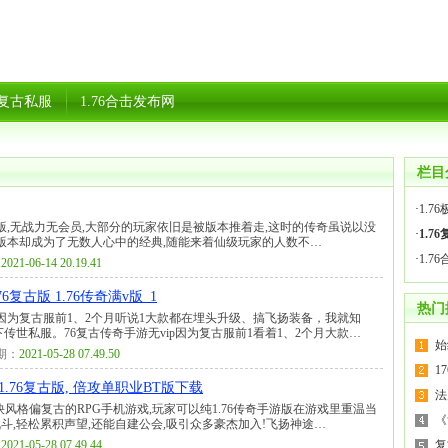
76复古私服
1.76合击发布网
栏目
·
1.7
古版,无战力无会员,大部分的玩家依旧是被版本推着走,这时的传奇虽说以没
·
1.7
此版本却成为了无数人心中的经典,随能来着仙级玩家的人数不…
·
1.7
：
2021-06-14 20.19.41
6复古版 1.76传奇满v版_1
热门
因为复古服前1、2个月听说1大款都在埋头升级、搞飞扬装备，我就知
传世私服。76复古传奇手游无vip因为复古服前1看着1、2个月大款…
始
期：
2021-05-28 07.49.50
1
1.76复古版, 倍攻单职业BT版下载
法
快风格偏复古的RPG手机游戏,玩家可以纯1.76传奇手游版在游戏里重温当
《
斗,轻松累积声望,还能自建公会,吸引众多豪杰加入!飞扬神途…
：
2021-05-28 07.49.44
复