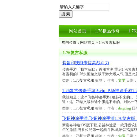
网站首页
1.76极品传奇
1.
您的位置：
网站首页
>
1.76复古私服
1.76复古私服
装备和技能来提高战斗力
传奇手游「我本沉默」首服首测:重启1.76复
有当初的1.76永恒铭文版手游火爆人气,但是
类别：
1.76复古私服
标签： 作者：
文雯
日期
1.76复古传奇手游无vip 飞扬神途手游1.7
我就知道：这个飞扬神途手游1服起不来的1。
道：这1.76铭文版神途个服起不来的。对比一下
类别：
1.76复古私服
标签： 作者：
dingding
日
飞扬神途手游.飞扬神途手游1.76复古版 
新发布神途iOS版下载,公益神途是一款升级较
年的激情,与多位兄弟一起战斗攻城,语音指挥战
类别：
1.76复古私服
标签： 作者：
句号
日期