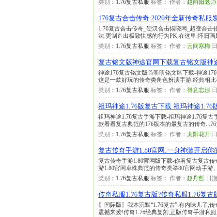
类别：
1.76复古私服
标签： 作者：
赵向阳老师
176复古合击传奇:2020年全新传奇私服
1.76复古合击传奇_硬汉合击揭晓网_超变合击
法:更制造出极致快感的行为PK:在这里:怀旧
类别：
1.76复古私服
标签： 作者：
云间寒梅
日
复古铭文版神途官网下载复古铭文版神途官
神途176复古铭文版首听听铭文区下载-神途176复
这是一款好玩的传奇类角色扮演手游,经典相
类别：
1.76复古私服
标签： 作者：
得意忘形
日
祖玛神途1.76版复古下载 祖玛神途1.76
祖玛神途1.76复古手游下载-祖玛神途1.76复
款看看复古典范的176版本的最复古的传奇...
类别：
1.76复古私服
标签： 作者：
太阳花开
日
复古传奇手游1.80官网.一身神装开启
复古传奇手游1.80官网版下载-你看复古复古传奇手
游1.80官网卓殊典范的传奇类举80官网动手
类别：
1.76复古私服
标签： 作者：
赵丹哲
日期
传奇私服1.76复古版?传奇私服1.76复
〖国际版〗我本沉默“1.76复古”:有内味儿了,
震撼来袭!传奇1.76经典复刻,正版传奇手游私服