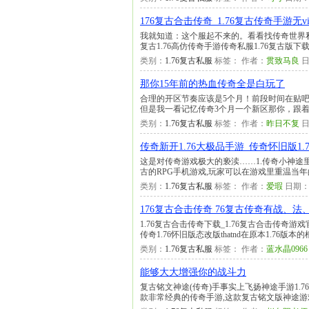
176复古合击传奇_1.76复古传奇手游无
我就知道：这个服起不来的。看看找传奇世界
复古1.76高仿传奇手游传奇私服1.76复古版下载
类别：
1.76复古私服
标签： 作者：
贯致马良
日
那你15年前的热血传奇全是白玩了
合理的开区节奏应该是5个月！前段时间在贴吧
但是我一看记忆传奇3个月一个新区那你，跟着
类别：
1.76复古私服
标签： 作者：
昨日不复
日
传奇新开1.76大极品手游_传奇怀旧版1.7
这是对传奇游戏极大的亵渎……1.传奇小神途
古的RPG手机游戏,玩家可以在游戏里重温当年
类别：
1.76复古私服
标签： 作者：
爱瑕
日期
176复古合击传奇 76复古传奇有战、
1.76复古合击传奇下载_1.76复古合击传奇游
传奇1.76怀旧版态改版thatnd在原本1.76
类别：
1.76复古私服
标签： 作者：
蓝水晶0966
能够大大增强你的战斗力
复古铭文神途(传奇)手事实上飞扬神途手游1.76
款非常经典的传奇手游,这款复古铭文版神途游戏加